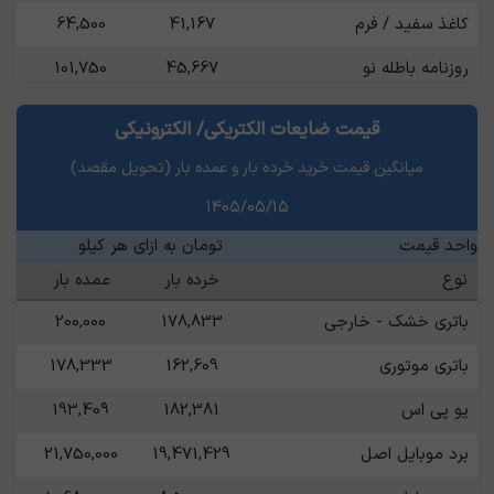
کاغذ سفید / فرم
41,167
64,500
روزنامه باطله نو
45,667
101,750
پرک پت هاتواش- زیر 200
118,000
120,600
قیمت ضایعات الکتریکی/ الکترونیکی
پت زنده درجه یک
55,000
80,833
میانگین قیمت خرید خرده بار و عمده بار (تحویل مقصد)
۱۴۰۵/۰۵/۱۵
واحد قیمت
تومان به ازای هر کیلو
نوع
خرده بار
عمده بار
باتری خشک - خارجی
178,833
200,000
باتری موتوری
162,609
178,333
یو پی اس
182,381
193,409
برد موبایل اصل
19,471,429
21,750,000