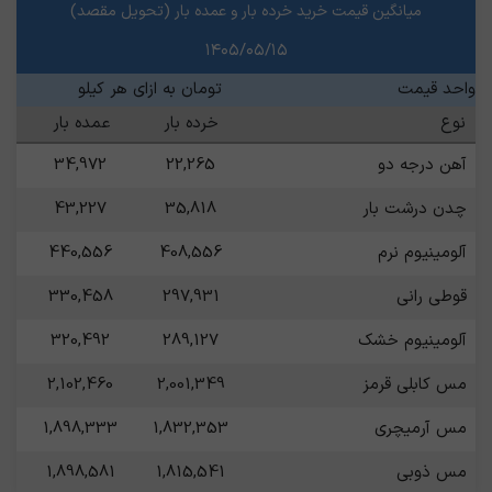
میانگین قیمت خرید خرده بار و عمده بار (تحویل مقصد)
۱۴۰۵/۰۵/۱۵
واحد قیمت
تومان به ازای هر کیلو
نوع
خرده بار
عمده بار
آهن درجه دو
22,265
34,972
چدن درشت بار
35,818
43,227
آلومینیوم نرم
408,556
440,556
قوطی رانی
297,931
330,458
آلومینیوم خشک
289,127
320,492
مس کابلی قرمز
2,001,349
2,102,460
مس آرمیچری
1,832,353
1,898,333
مس ذوبی
1,815,541
1,898,581