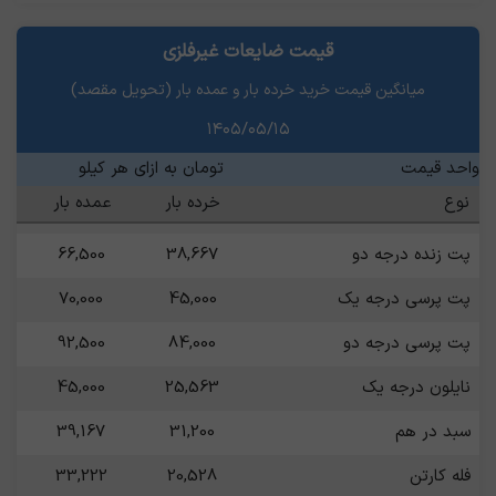
برنج زردبار
1,125,536
1,198,571
قیمت ضایعات غیرفلزی
سرب نرم
265,667
290,968
میانگین قیمت خرید خرده بار و عمده بار (تحویل مقصد)
استیل نگیر 304
94,211
125,231
۱۴۰۵/۰۵/۱۵
باتری خشک - ایرانی
195,167
207,167
واحد قیمت
تومان به ازای هر کیلو
آهن سوپر ویژه
31,692
42,385
نوع
خرده بار
عمده بار
پت زنده درجه دو
38,667
66,500
آهن درجه یک
30,027
38,591
پت پرسی درجه یک
45,000
70,000
پت پرسی درجه دو
84,000
92,500
نایلون درجه یک
25,563
45,000
سبد در هم
31,200
39,167
فله کارتن
20,528
33,222