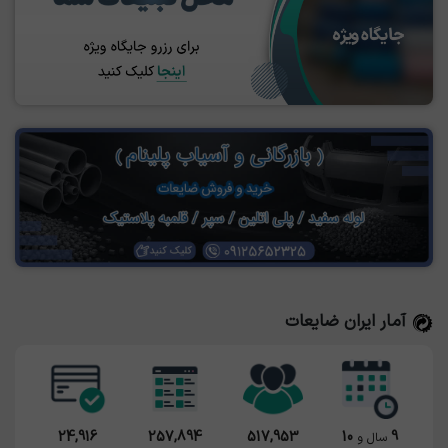
آمار ایران ضایعات
24,916
257,894
517,953
10
9
سال و