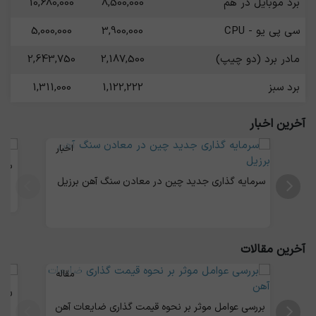
برد موبایل در هم
8,500,000
10,680,000
سی پی یو - CPU
3,900,000
5,000,000
مادر برد (دو چیپ)
2,187,500
2,643,750
برد سبز
1,122,222
1,311,000
رم
10,583,333
11,083,333
آخرین اخبار
باتری خشک - ایرانی
195,167
207,167
اخبار
بازا
باتری خشک - خارجی
178,833
200,000
سرمایه‌ گذاری جدید چین در معادن سنگ آهن برزیل
آخرین مقالات
مقاله
راه
بررسی عوامل موثر بر نحوه قیمت گذاری ضایعات آهن