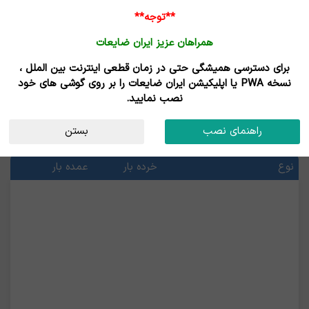
**توجه**
همراهان عزیز ایران ضایعات
برای دسترسی همیشگی حتی در زمان قطعی اینترنت بین الملل ،
خرید ضایعات مس - فروش ضایعات مس
نسخه PWA یا اپلیکیشن ایران ضایعات را بر روی گوشی های خود
نصب نمایید.
قیمت ضایعات مس
راهنمای نصب
بستن
آخرین قیمت ها
نوع
خرده بار
عمده بار