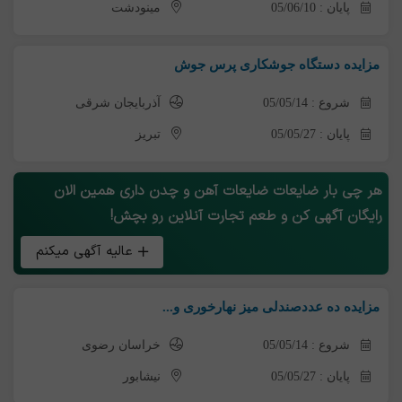
پایان : 05/06/10
مینودشت
مزایده دستگاه جوشکاری پرس جوش
شروع : 05/05/14
آذربایجان شرقی
پایان : 05/05/27
تبریز
هر چی بار ضایعات ضایعات آهن و چدن داری همین الان
رایگان آگهی کن و طعم تجارت آنلاین رو بچش!
عالیه آگهی میکنم
مزایده ده عددصندلی میز نهارخوری و...
شروع : 05/05/14
خراسان رضوی
پایان : 05/05/27
نیشابور