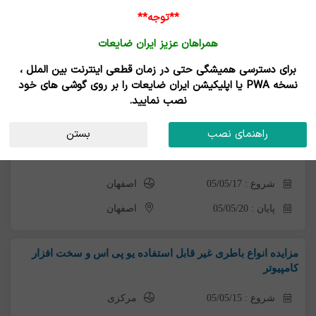
**توجه**
همراهان عزیز ایران ضایعات
برای دسترسی همیشگی حتی در زمان قطعی اینترنت بین الملل ،
آگهی های مزایده
نسخه PWA یا اپلیکیشن ایران ضایعات را بر روی گوشی های خود
نصب نمایید.
دسته بندی ها
استان
تاریخ
راهنمای نصب
بستن
مزایده ضایعات فلزی
شروع : 05/05/17
اصفهان
پایان : 05/05/20
اصفهان
مزایده انواع باطری غیر قابل استفاده یو پی اس و سخت افزار
کامپیوتر
شروع : 05/05/15
مرکزی