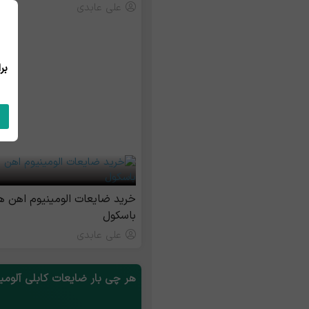
علی عابدی
خرید ضایعات الومینیوم اهن هم
باسکول
علی عابدی
هر چی بار ضایعات کابلی آلومی