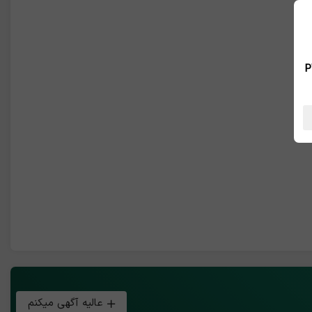
 بین الملل ، نسخه PWA
عالیه آگهی میکنم