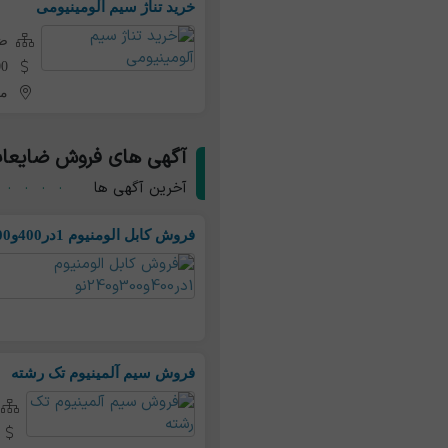
خرید تناژ سیم آلومینیومی
ضا
20,000
مر
آگهی های فروش ضایعات 
آخرین آگهی ها
فروش کابل الومنیوم 1در400و300و240نو
فروش سیم آلمینیوم تک رشته