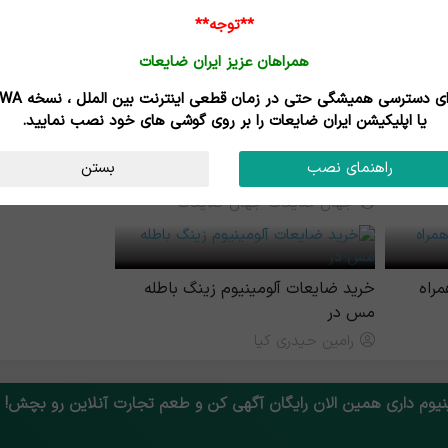
مرتضی افشار
**توجه**
همراهان عزیز ایران ضایعات
برای دسترسی همیشگی حتی در زمان قطعی اینترنت
یا اپلیکیشن ایران ضایعات را بر روی گوشی های خود نصب نمایید.
راهنمای نصب
بستن
خرید ضایعات الومینیوم و درب پنجره
جهان ضایعات جهان ضایعات
راه
خرید ضایعات آلومینیوم زینگ باطله
مس در
رامین حیدری کیا
نیوم داری همین الان رایگان آگهی کن و طعم تجارت آنلاین رو بچش!