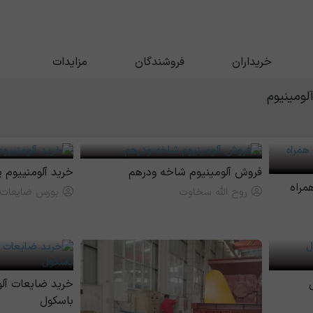
خریداران
فروشندگان
مزایدات
لومینیوم
فروش آلومینیوم شاخه ودرهم
خرید آلومنییوم 
مراه
روح الله سخاوت
بورس ضايعات
خرید ضایعات آلو
باسکول