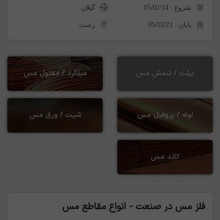
شروع : 05/02/14
گیلان
پایان : 05/02/21
رشت
بیلت / شمش مس
میلگرد / مفتول مس
لوله / پروفیل مس
شیت / ورق مس
کاتد مس
فلز مس در صنعت - انواع مقاطع مس