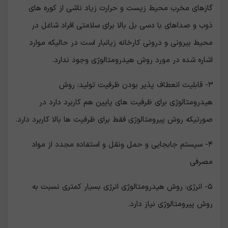
گازھای مخرب محیط زیست و حرارت زیاد ناشی از کوره ھای
ذوب و صداھای با دسی بل بالا برای سلامتی افراد شاغل در
محیط بیرونی و درونی کارخانه زیانبار است در حالیکه موارد
اشاره شده در مورد روش ھیدرومتالوژی وجود ندارد.
٣- قابلیت انعطاف پذیر بودن ظرفیت تولید: روش
ھیدرومتالوژی برای ظرفیت ھای پایین ھم کاربرد دارد در
صورتیکه روش پیرومتالوژی فقط برای ظرفیت ھا بالا کاربرد دارد.
٤- سیستم جابجایی و حمل ونقل و استفاده مجدد از مواد
مصرفی
٥- انرژی: روش ھیدرومتالوژی انرژی بسیار کمتری نسبت به
روش پیرومتالوژی نیاز دارد.