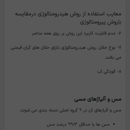
معایب استفاده از روش ھیدرومتالوژی درمقایسه
باروش پیرومتالوژی
٦- عدم قابلیت کاربرد این روش بر روی ھمه عناصر
٧- نوع حلال: روش ھیدرومتالوژی دارای حلال ھای گران قیمتی
می باشد.
٨- آلودگی آب
مس و آلیاژهای مسی
مس و آلیازهای آن در 9 گروه اصلی دسته بندی می شوند:
مس ها با حداقل 99/3 درصد مس