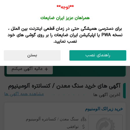
**توجه**
همراهان عزیز ایران ضایعات
برای دسترسی همیشگی حتی در زمان قطعی اینترنت بین الملل ،
خرید و فروش سنگ معدن/ کنسانتره آلومینیوم
نسخه PWA یا اپلیکیشن ایران ضایعات را بر روی گوشی های خود
نصب نمایید.
هر چی بار سنگ معدن / کنسانتره آلومینیوم داری همین الان
راهنمای نصب
بستن
رایگان آگهی کن و طعم تجارت آنلاین رو بچش!
عالیه آگهی میکنم
آگهی های خرید سنگ معدن / کنسانتره آلومینیوم
مشاهده همه آگهی ها
آخرین آگهی ها
خرید زیرالک الومنیوم
سنگ معدن / کنسانتره آلومینیوم
توافقی