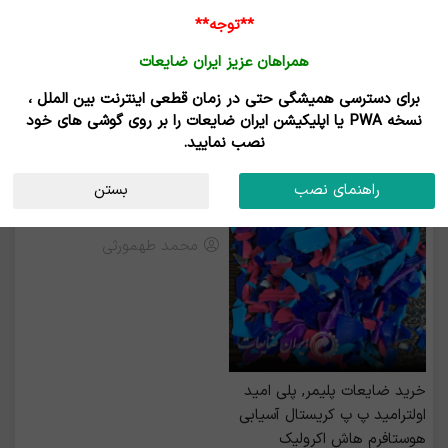
**توجه**
همراهان عزیز ایران ضایعات
برای دسترسی همیشگی حتی در زمان قطعی اینترنت بین الملل ،
خریدو فروش آسیابی هوستافرم (POM)
نسخه PWA یا اپلیکیشن ایران ضایعات را بر روی گوشی های خود
نصب نمایید.
رزرو بیلبورد
راهنمای نصب
بستن
خرید پوشال نوار لبه
محمد طهمورثی
خرید ضايعات پليمر, پلی امید
اولترامید پ پ کریستال آسیابی
هوستافرم هاش اکرولیک