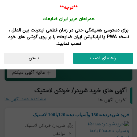
**توجه**
همراهان عزیز ایران ضایعات
برای دسترسی همیشگی حتی در زمان قطعی اینترنت بین الملل ،
خرید و فروش دستگاه شریدر / خردکن لاستیک
نسخه PWA یا اپلیکیشن ایران ضایعات را بر روی گوشی های خود
نصب نمایید.
هر چی بار شریدر/ خردکن لاستیک داری همین الان رایگان
راهنمای نصب
بستن
آگهی کن و طعم تجارت آنلاین رو بچش!
عالیه آگهی میکنم
آگهی های خرید شریدر/ خردکن لاستیک
مشاهده همه آگهی ها
آخرین آگهی ها
خرید شریدردهنه150 وآسیاب دهنه120یا100 لاستیک
شریدر/ خردکن لاستیک
توافقی