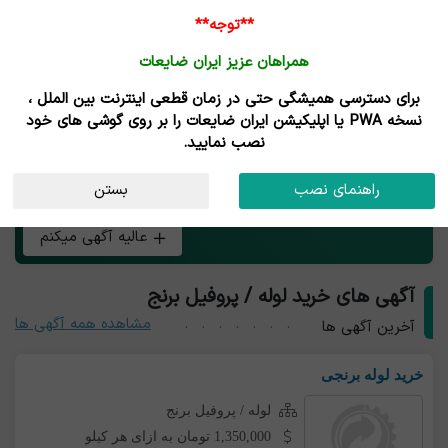
**توجه**
همراهان عزیز ایران ضایعات
برای دسترسی همیشگی حتی در زمان قطعی اینترنت بین الملل ،
خرید و فروش لوله / پروفیل برنج
نسخه PWA یا اپلیکیشن ایران ضایعات را بر روی گوشی های خود
نصب نمایید.
هر چی بار لوله / پروفیل برنج داری همین الان رایگان آگهی کن
راهنمای نصب
بستن
و طعم تجارت آنلاین رو بچش!
عالیه آگهی میکنم
آگهی های خرید لوله / پروفیل برنج
مشاهده همه آگهی ها
آخرین آگهی ها
خرید لوله برنجی
لوله / پروفیل برنج
1,350,000 تومان به ازای هر کیلو