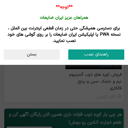
**توجه**
همراهان عزیز ایران ضایعات
برای دسترسی همیشگی حتی در زمان قطعی اینترنت بین الملل ،
خرید و فروش کوره ذوب فلزات
نسخه PWA یا اپلیکیشن ایران ضایعات را بر روی گوشی های خود
نصب نمایید.
رزرو بیلبورد
راهنمای نصب
بستن
فروش کوره های ذوب آلمینیوم
نرم و خشک ،مس و برنج،
قالکاری
اقای کریمی
هر چی بار کوره ذوب فلزات داری همین الان رایگان آگهی کن و
طعم تجارت آنلاین رو بچش!