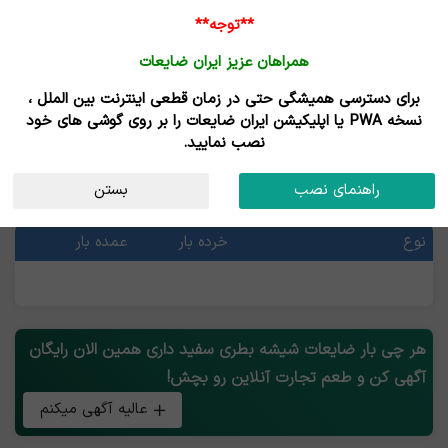
**توجه**
همراهان عزیز ایران ضایعات
برای دسترسی همیشگی حتی در زمان قطعی اینترنت بین الملل ،
خرید و فروش ضایعات شیشه بطری سفید
نسخه PWA یا اپلیکیشن ایران ضایعات را بر روی گوشی های خود
نصب نمایید.
قیمت ضایعات شیشه بطری سفید
راهنمای نصب
بستن
آخرین قیمت ها
نوع
خرده بار
عمده بار
هر چی بار ضایعات شیشه بطری سفید داری همین الان رایگان
آگهی کن و طعم تجارت آنلاین رو بچش!
عالیه آگهی میکنم