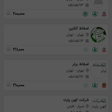
05/05/13
200,000
اسقاط آنلاین
تهران - تهران
05/05/12
211,000
اسقاط برتر
تهران - تهران
05/05/12
210,000
شرکت کهن پارت
شیراز - فارس