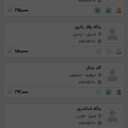
05/05/10
195,000
بنگاه وقار باتری
اردبیل - اردبیل
05/05/10
150,000
گلد متال
جرقویه - اصفهان
05/05/10
192,000
بنگاه اسکندری
شیراز - فارس
05/05/10