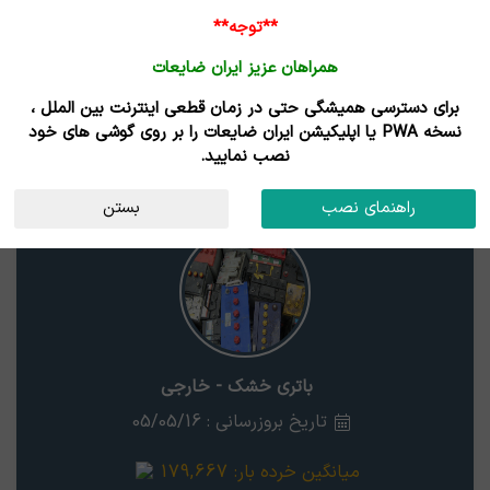
**توجه**
همراهان عزیز ایران ضایعات
برای دسترسی همیشگی حتی در زمان قطعی اینترنت بین الملل ،
قیمت ضایعات باتری خشک - خارجی
نسخه PWA یا اپلیکیشن ایران ضایعات را بر روی گوشی های خود
نصب نمایید.
باتری خشک - خارجی
استان
راهنمای نصب
بستن
باتری خشک - خارجی
تاریخ بروزرسانی : 05/05/16
میانگین خرده بار:
179,667