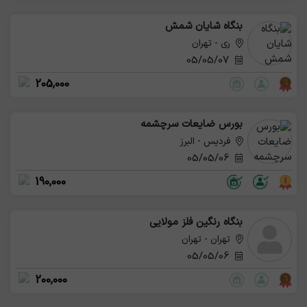
بنگاه شایان شمش
ری - تهران
05/05/07
205,000
بورس ضایعات سرچشمه
فردیس - البرز
05/05/06
190,000
بنگاه رنگین فلز مولایی
تهران - تهران
05/05/06
200,000