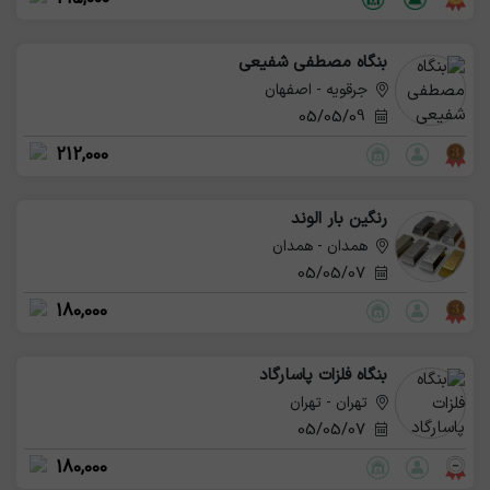
بنگاه مصطفی شفیعی
جرقویه - اصفهان
05/05/09
212,000
رنگین بار الوند
همدان - همدان
05/05/07
180,000
بنگاه فلزات پاسارگاد
تهران - تهران
05/05/07
180,000