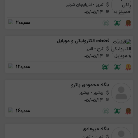
تبریز - آذربایجان شرقی
05/05/14
200,000
قطعات الکترونیکی و موبایل
کرج - البرز
05/05/14
120,000
بنگاه محمودی پاکرو
بوشهر - بوشهر
05/05/14
160,000
بنگاه میرهادی
تهران - تهران