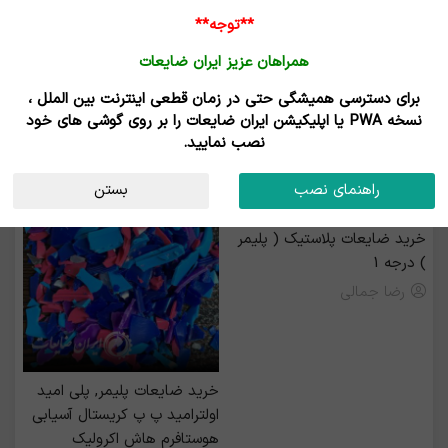
**توجه**
همراهان عزیز ایران ضایعات
برای دسترسی همیشگی حتی در زمان قطعی اینترنت بین الملل ،
خرید و فروش کریستال آسیابی (GPPS)
نسخه PWA یا اپلیکیشن ایران ضایعات را بر روی گوشی های خود
نصب نمایید.
رزرو بیلبورد
راهنمای نصب
بستن
خرید ضایعات پلاستیک ( پلیمر
) درجه 1
رضا جمالی
خرید ضايعات پليمر, پلی امید
اولترامید پ پ کریستال آسیابی
هوستافرم هاش اکرولیک