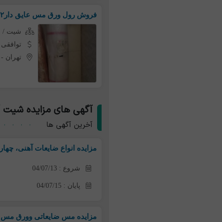
فروش رول ورق مس عایق دار۲میل ۳میل.غیر ضایعات آکبند
شیت / 
توافقی
تهران
-
آگهی های مزایده شیت 
آخرین آگهی ها
مزایده انواع ضایعات آهنی، چهار
شروع : 04/07/13
پایان : 04/07/15
مزایده مس ضایعاتی وورق مس ضا