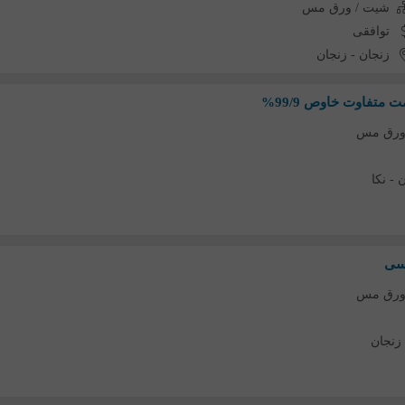
شیت / ورق مس
توافقی
زنجان
-
زنجان
ورق مس
ن
-
نکا
سی
ورق مس
زنجان