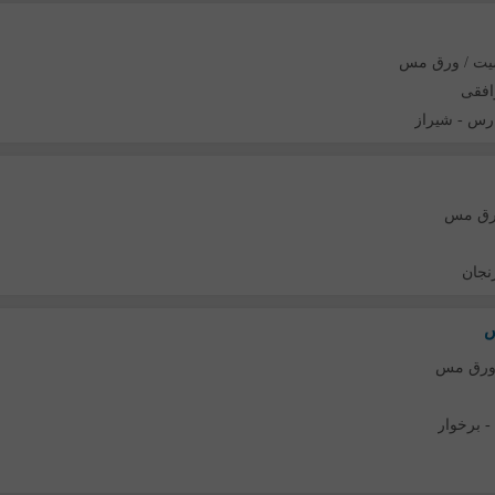
ت / ورق مس
افقی
رس
-
شیراز
رق مس
نجان
س
ورق مس
-
برخوار