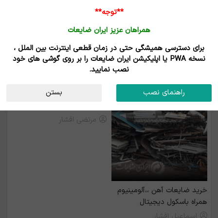
**توجه**
همراهان عزیز ایران ضایعات
برای دسترسی همیشگی حتی در زمان قطعی اینترنت بین الملل ،
خرید و فروش ضایعات آهن ویژه
نسخه PWA یا اپلیکیشن ایران ضایعات را بر روی گوشی های خود
نصب نمایید.
رزرو بیلبورد
راهنمای نصب
بستن
خرید ضایعات آهن ،الومینیوم
مرتضی افشار
خرید ضایعات آهن ،،آلومینیوم
همراه باسکول دیجیتال
اسماعیل افشار