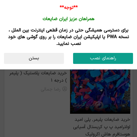
**توجه**
همراهان عزیز ایران ضایعات
برای دسترسی همیشگی حتی در زمان قطعی اینترنت بین الملل ،
خرید ضایعات نایلون - فروش ضایعات نایلون
نسخه PWA یا اپلیکیشن ایران ضایعات را بر روی گوشی های خود
نصب نمایید.
رزرو بیلبورد
راهنمای نصب
بستن
خرید ضایعات پلاستیک ( پلیمر
) درجه 1
رضا جمالی
خرید ضايعات پليمر, پلی امید
اولترامید پ پ کریستال آسیابی
هوستافرم هاش اکرولیک