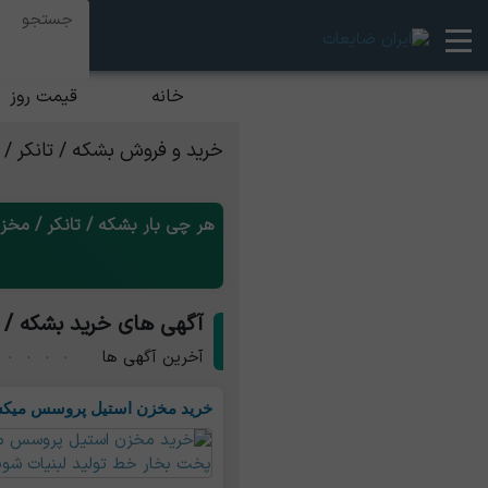
خانه
قیمت روز
خرید و فروش بشکه / تانکر /
هر چی بار بشکه / تانکر / مخز
آگهی های خرید بشکه / 
آخرین آگهی ها
خرید مخزن استیل پروسس میکسر وان304*316دیگ پخت بخار خط تولید 