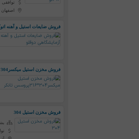
توافقی
اصفهان
-
فروش ضایعات استیل و آهنه اتوک
فروش مخزن استیل میکسر304*316پروسس تانکر
فروش مخزن استیل 304
بشک
توا
آذر