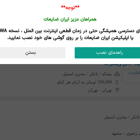
تهران
-
قدس
**توجه**
همراهان عزیز ایران ضایعات
 بانک
برای دسترسی همیشگی حتی در زمان قطعی اینترنت
بشکه / تانکر / مخزن استیل
یا اپلیکیشن ایران ضایعات را بر روی گوشی های خود نصب نمایید.
توافقی
تهران
-
قدس
راهنمای نصب
بستن
فتراک
بشکه / تانکر / مخزن استیل
100,000 تومان به ازای هر کیلو
تهران
-
تهران
تانکر / مخزن استیل
 رضوی
-
مشهد