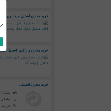
خرید مخزن استیل میکسرپروسس304*316تانک وان ماشین آلات استیل دیگ بخار پخت ایس
خرید مخزن و راکتور استیل ظرفیت 30تن ولی
خرید مخزن استیلی
بشکه / 
توافقی
خراسان