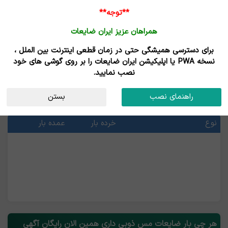
**توجه**
همراهان عزیز ایران ضایعات
برای دسترسی همیشگی حتی در زمان قطعی اینترنت بین الملل ،
خرید و فروش ضایعات مس ذوبی
نسخه PWA یا اپلیکیشن ایران ضایعات را بر روی گوشی های خود
نصب نمایید.
قیمت ضایعات مس ذوبی
راهنمای نصب
بستن
آخرین قیمت ها
نوع
خرده بار
عمده بار
هر چی بار ضایعات مس ذوبی داری همین الان رایگان آگهی