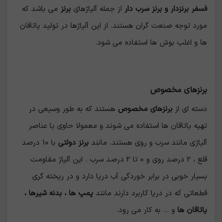
فسفر برنزدار و برنز سرب دار
از جمله آلیاژهای
برنز
می باشد که
مورد توجه صنعت گران هستند. از این آلیاژها در تولید یاتاقان
ها و اغلب بوش ها استفاده می شود.
برنزهاي مخصوص
دسته اي از
برنزهاي مخصوص
هستند كه به طور وسيعي در
تهيه ياتاقان ها استفاده مي شوند و معمولا حاوی يا عناصر
آلياژي مانند سرب و روي هستند. مانند
برنز دولتي
با 10 درصد
قلع ، 2 درصد روي و 0 تا 2 درصد سرب . اين آلياژ مقاومت
بسيار خوبي در برابر خوردگي آب دريا دارد و در ريخته گري
قطعاتي كه در دريا كاربرد دارند مانند
پمپ ها ، بدنه شيرها ،
ياتاقان ها
و ... به كار مي رود.