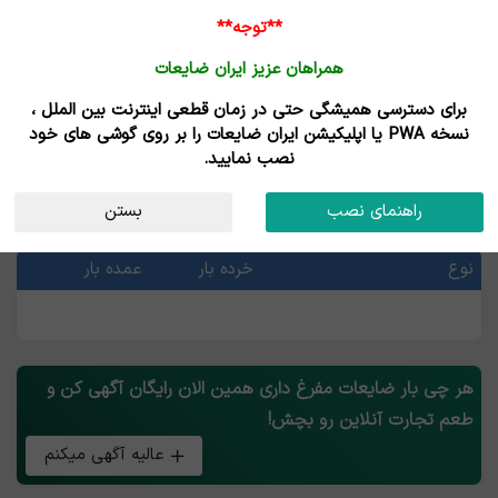
**توجه**
همراهان عزیز ایران ضایعات
برای دسترسی همیشگی حتی در زمان قطعی اینترنت بین الملل ،
خرید ضایعات مفرغ - فروش ضایعات مفرغ
نسخه PWA یا اپلیکیشن ایران ضایعات را بر روی گوشی های خود
نصب نمایید.
قیمت ضایعات مفرغ
راهنمای نصب
بستن
آخرین قیمت ها
نوع
خرده بار
عمده بار
هر چی بار ضایعات مفرغ داری همین الان رایگان آگهی کن و
طعم تجارت آنلاین رو بچش!
عالیه آگهی میکنم