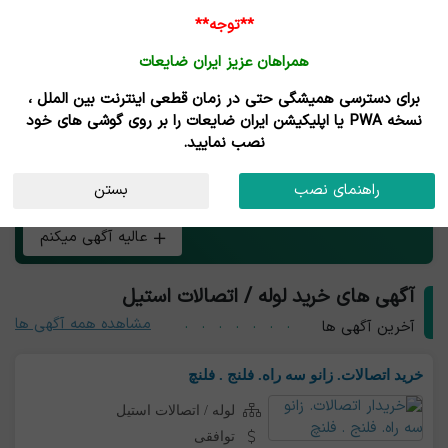
**توجه**
همراهان عزیز ایران ضایعات
برای دسترسی همیشگی حتی در زمان قطعی اینترنت بین الملل ،
خرید و فروش لوله / اتصالات استیل
نسخه PWA یا اپلیکیشن ایران ضایعات را بر روی گوشی های خود
نصب نمایید.
هر چی بار لوله / اتصالات استیل داری همین الان رایگان آگهی
راهنمای نصب
بستن
کن و طعم تجارت آنلاین رو بچش!
عالیه آگهی میکنم
آگهی های خرید لوله / اتصالات استیل
مشاهده همه آگهی ها
آخرین آگهی ها
خرید اتصالات. زانو سه راه. فلنج . فلنچ
لوله / اتصالات استیل
توافقی