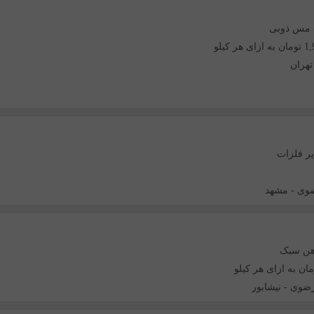
 مس ذوبی
هر کیلو
تهران
ر فلزات
وی
-
مشهد
هن سبک
رضوی
-
نیشابور