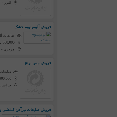
البرز
-
ک
فروش آلومینیوم خشک
ضایعات آل
360,000 تومان به ازای هر کیلو
مرکزی
-
ز
فروش مس برنج
ضایعات
1,900,000 تومان به ازای 
خراسان
فروش ضایعات تیرآهن کششی و 