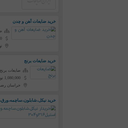
خرید ضایعات آهن و چدن
ض
6,000
ته
خرید ضایعات برنج
ضایعات برنج
1,080,000 تومان به ازای هر کیلو
خراسان رض
خرید نیکل،شابلون،ساچمه،ورق،لوله ا