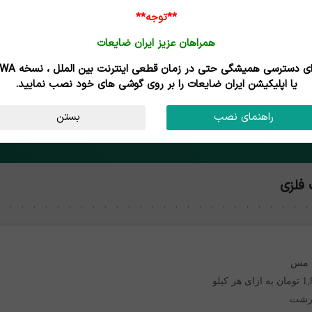
**توجه**
همراهان عزیز ایران ضایعات
برای دسترسی همیشگی حتی در زمان قطعی اینترنت
یا اپلیکیشن ایران ضایعات را بر روی گوشی های خود نصب نمایید.
راهنمای نصب
بستن
همین الان رایگان آگهی کن و طعم تجارت آنلاین رو بچش!
فلزی
 مس
هر کیلو
شت