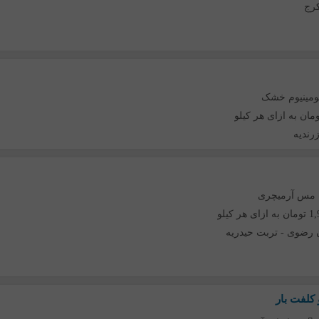
رج
ومینیوم خشک
رندیه
 مس آرمیچری
هر کیلو
 رضوی
-
تربت حیدریه
کلفت بار