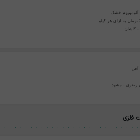
آلومینیوم خشک
لو
-
کاشان
آهن
 رضوی
-
مشهد
 فلزی