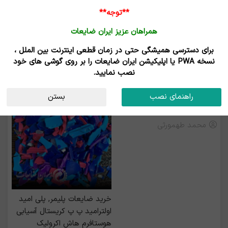
**توجه**
همراهان عزیز ایران ضایعات
برای دسترسی همیشگی حتی در زمان قطعی اینترنت بین الملل ،
خرید کندر نایلون - فروش کندر نایلون
نسخه PWA یا اپلیکیشن ایران ضایعات را بر روی گوشی های خود
نصب نمایید.
رزرو بیلبورد
راهنمای نصب
بستن
خرید پوشال نوار لبه
محمد طهمورثی
خرید ضايعات پليمر, پلی امید
اولترامید پ پ کریستال آسیابی
هوستافرم هاش اکرولیک