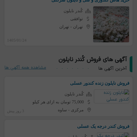
خرید هاش کندوری و شل و نایلون شرکتی
کُندر نایلون
توافقی
تهران
-
تهران
1405/01/24
آگهی های فروش کُندر نایلون
مشاهده همه آگهی ها
آخرین آگهی ها
فروش نایلون زنده کندور عسلی
کُندر نایلون
75,000 تومان به ازای هر کیلو
مرکزی
-
ساوه
3 روز پیش
فروش کندر درجه یک عسلی