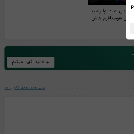
 بین الملل ، نسخه PWA
ر, پلی امید اولترامید
یابی هوستافرم هاش
عالیه آگهی میکنم
مشاهده همه آگهی ها