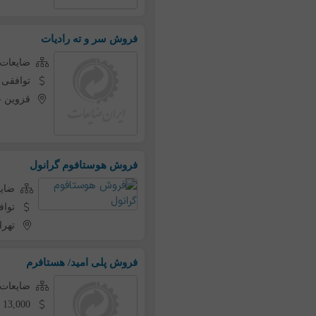
فروش سر و ته رادیات
ضایعات ه
توافقی
قزوین
-
فروش هوستافوم گرانول
ضایع
تواف
تهرا
فروش پلی امید/ هستافرم
ضایعات ه
13,000 تومان به ازای هر کیلو