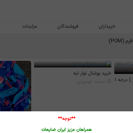
خریداران
فروشندگان
مزایدات
(POM)
خرید پوشال نوار لبه
 درجه 1
محمد طهمورثی
**توجه**
همراهان عزیز ایران ضایعات