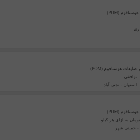
وستافوم (POM)
ری
ضایعات هوستافوم (POM)
توافقی
اصفهان
-
نجف آباد
وستافوم (POM)
-
خمینی شهر