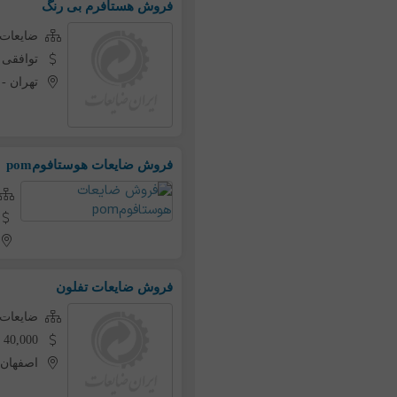
فروش هستافرم بی رنگ
ضایعات ه
توافقی
تهران
-
فروش ضایعات هوستافومpom
فروش ضایعات تفلون
ضایعات ه
40,000 تومان به ازای هر کیلو
اصفهان