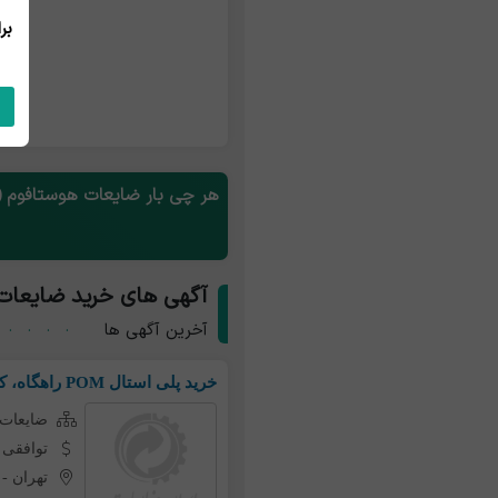
هر چی بار ضایعات هوستافوم (POM) داری همین الان رایگان آگهی کن و طعم تجارت آنلاین رو بچش
آگهی های خرید ضایعات هو
آخرین آگهی ها
خرید پلی استال POM راهگاه، کلوخه، دوره ای
ضایعات ه
توافقی
تهران
-