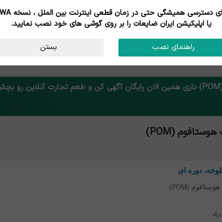
برای دسترسی همیشگی حتی در زمان قطعی اینترنت
خرید ضايعات پليم
یا اپلیکیشن ایران ضایعات را بر روی گوشی های خود نصب نمایید.
پ پ کریستال آس
اکرولیک
راهنمای نصب
بستن
پویا آرت
!
ستافوم (POM)
وستافوم (POM)
ری