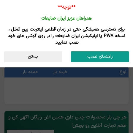
**توجه**
همراهان عزیز ایران ضایعات
برای دسترسی همیشگی حتی در زمان قطعی اینترنت بین الملل ،
خرید و فروش محصولات چدن
نسخه PWA یا اپلیکیشن ایران ضایعات را بر روی گوشی های خود
نصب نمایید.
قیمت محصولات چدن
راهنمای نصب
بستن
آخرین قیمت ها
نوع
خرده بار
عمده بار
هر چی بار محصولات چدن داری همین الان رایگان آگهی کن و
طعم تجارت آنلاین رو بچش!