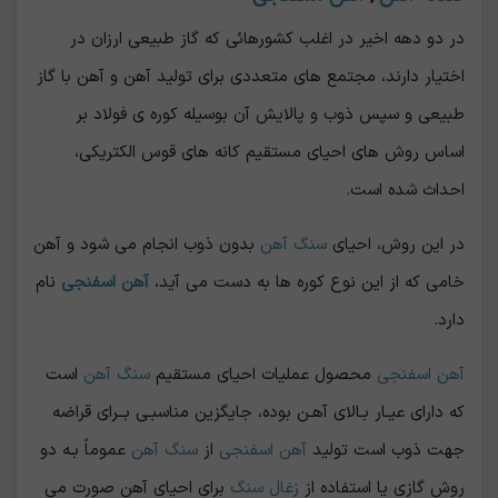
در دو دهه اخیر در اغلب کشورهائی که گاز طبیعی ارزان در
اختیار دارند، مجتمع های متعددی برای تولید آهن و آهن با گاز
طبیعی و سپس ذوب و پالایش آن بوسیله کوره ي فولاد بر
اساس روش های احیاي مستقیم کانه های قوس الکتریکی،
احداث شده است.
در این روش، احیای
سنگ آهن
بدون ذوب انجام می شود و آهن
خامی که از این نوع کوره ها به دست می آید،
آهن اسفنجی
نام
دارد.
آهن اسفنجی
محصول عملیات احیاي مستقیم
سنگ آهن
است
که داراي عیـار بـالاي آهـن بوده، جایگزین مناسبـی بــراي قراضه
جهت ذوب است تولید
آهن اسفنجی
از
سنگ آهن
عموماً بـه دو
روش گازي یا استفاده از
زغال سنگ
براي احیاي آهن صورت می