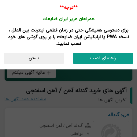
**توجه**
همراهان عزیز ایران ضایعات
برای دسترسی همیشگی حتی در زمان قطعی اینترنت بین الملل ،
خرید و فروش گندله آهن / آهن اسفنجی
نسخه PWA یا اپلیکیشن ایران ضایعات را بر روی گوشی های خود
نصب نمایید.
هر چی بار گندله آهن / آهن اسفنجی داری همین الان رایگان
راهنمای نصب
بستن
آگهی کن و طعم تجارت آنلاین رو بچش!
عالیه آگهی میکنم
آگهی های خرید گندله آهن / آهن اسفنجی
مشاهده همه آگهی ها
آخرین آگهی ها
خرید گنداله
گندله آهن / آهن اسفنجی
توافقی