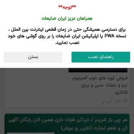
**توجه**
همراهان عزیز ایران ضایعات
برای دسترسی همیشگی حتی در زمان قطعی اینترنت بین الملل ،
خرید و فروش شریدر فلزات
نسخه PWA یا اپلیکیشن ایران ضایعات را بر روی گوشی های خود
نصب نمایید.
رزرو بیلبورد
راهنمای نصب
بستن
فروش کوره های ذوب آلمینیوم
نرم و خشک ،مس و برنج،
قالکاری
اقای کریمی
هر چی بار شریدر / خردکن فلزات داری همین الان رایگان آگهی
کن و طعم تجارت آنلاین رو بچش!