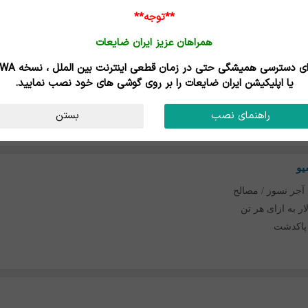
آذربایجان شرقی
-
تبریز
**توجه**
همراهان عزیز ایران ضایعات
برای دسترسی همیشگی حتی در زمان قطعی اینترنت
آجر نسوز / مصالح
یا اپلیکیشن ایران ضایعات را بر روی گوشی های خود نصب نمایید.
-
اصفهان
راهنمای نصب
بستن
یو
آجر نسوز / مصالح
پاکدشت