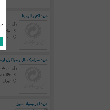
خرید اکتیو آلومینا
ضایعات 
توافقی
اصفهان
خرید سرامیک بال و مولکول ارس
ضایعات 
9,999 دلار به ازای هر تن
تهران
-
خرید آجر ومواد نسوز