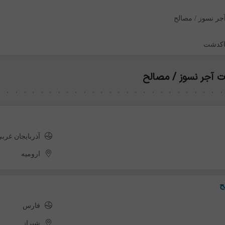
جر نسوز / مصالح
اکدشت
ت آجر نسوز / مصالح
آذربایجان غرب
ارومیه
ح
فارس
شیراز