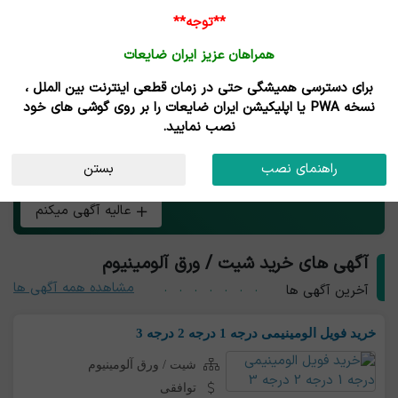
**توجه**
همراهان عزیز ایران ضایعات
برای دسترسی همیشگی حتی در زمان قطعی اینترنت بین الملل ،
خرید و فروش شیت / ورق آلومینیوم
نسخه PWA یا اپلیکیشن ایران ضایعات را بر روی گوشی های خود
نصب نمایید.
هر چی بار شیت / ورق آلومینیوم داری همین الان رایگان آگهی
راهنمای نصب
بستن
کن و طعم تجارت آنلاین رو بچش!
عالیه آگهی میکنم
آگهی های خرید شیت / ورق آلومینیوم
مشاهده همه آگهی ها
آخرین آگهی ها
خرید فویل الومینیمی درجه 1 درجه 2 درجه 3
شیت / ورق آلومینیوم
توافقی