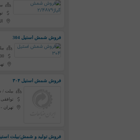
بی
تو
ال
فروش شمش استیل 304
بی
1,100 دلار
تهر
فروش شمش استیل ۳۰۴
بیلت /
توافقی
تهران
-
فروش تولید و شمش/بیلت استی