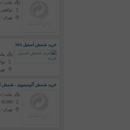
بیلت /
توافقی
تهران
-
خرید شمش استیل 304
بیل
توا
تهر
خرید شمش آلومینیوم ، شمش ا
بیلت /
43,000 تومان به ازای هر کیلو
تهران
-