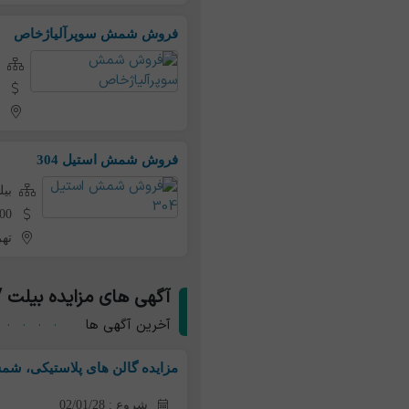
فروش شمش سوپرآلیاژخاص
ب
ت
ت
فروش شمش استیل 304
بی
63,000 توم
تهر
آگهی های مزایده بیلت
آخرین آگهی ها
مزایده گالن های پلاستیکی، شمش 6 گوش کربن استیل، لاستیک
شروع : 02/01/28