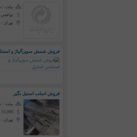
بیلت /
توافقی
تهران
-
فروش شمش سوپرآلیاژ و استنل
فروش اسلب استیل نگیر
بیلت /
55,000 تومان به ازای هر کیلو
تهران
-