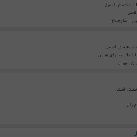
لت / شمش استیل
افقی
برز
-
ساوجبلاغ
لت / شمش استیل
 به ازای هر تن
ان
-
تهران
 شمش استیل
تهران
ل