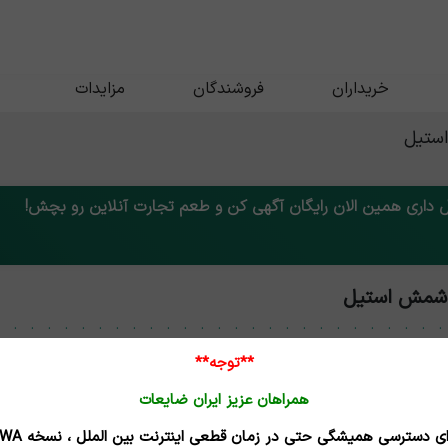
خریداران
فروشندگان
مزایدات
استیل
داری همین الان رایگان آگهی کن و طعم تجارت آنلاین رو بچش!
 شمش استیل
**توجه**
همراهان عزیز ایران ضایعات
 شمش استیل
برای دسترسی همیشگی حتی در زمان قطعی اینترنت