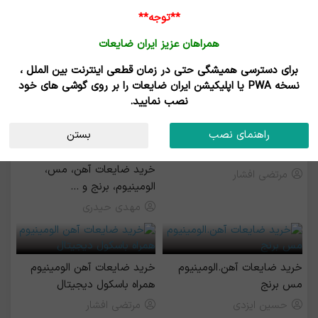
**توجه**
همراهان عزیز ایران ضایعات
برای دسترسی همیشگی حتی در زمان قطعی اینترنت بین الملل ،
خرید و فروش ضایعات آهن سنگین
نسخه PWA یا اپلیکیشن ایران ضایعات را بر روی گوشی های خود
نصب نمایید.
رزرو بیلبورد
راهنمای نصب
بستن
خرید ضایعات آهن ،الومینیوم
خرید ضایعات آهن، مس،
مرتضی افشار
الومینیوم، برنج و ...
مهدی حیدری
خرید ضایعات آهن.الومینیوم
خرید ضایعات آهن الومینیوم
مس برنج
همراه باسکول دیجیتال
حسین ایزدی
مرتضی افشار