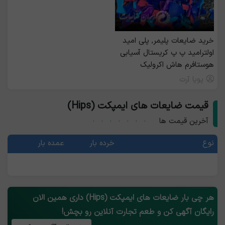
خرید ضايعات پليمر, پلی امید
اولترامید پ پ کریستال آسیابی
هوستافرم هاش اکرولیک
پویا آرت
قیمت ضایعات های ایمپکت (Hips)
آخرین قیمت ها
نوع
خرده بار
عمده بار
هر چی بار ضایعات های ایمپکت (Hips) داری همین الان
رایگان آگهی کن و طعم تجارت آنلاین رو بچش!