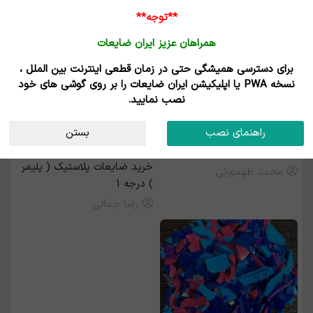
**توجه**
همراهان عزیز ایران ضایعات
برای دسترسی همیشگی حتی در زمان قطعی اینترنت بین الملل ،
خرید و فروش ضایعات های ایمپکت (Hips)
نسخه PWA یا اپلیکیشن ایران ضایعات را بر روی گوشی های خود
نصب نمایید.
رزرو بیلبورد
راهنمای نصب
بستن
خرید پوشال نوار لبه
خرید ضایعات پلاستیک ( پلیمر
محمد طهمورثی
) درجه 1
رضا جمالی