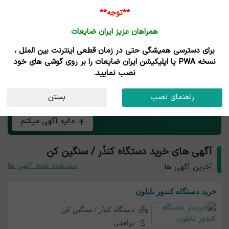
**توجه**
همراهان عزیز ایران ضایعات
برای دسترسی همیشگی حتی در زمان قطعی اینترنت بین الملل ،
خرید و فروش دستگاه کندُر / سنگین کن
نسخه PWA یا اپلیکیشن ایران ضایعات را بر روی گوشی های خود
نصب نمایید.
هر چی بار دستگاه کندُر / سنگین کن داری همین الان رایگان
راهنمای نصب
بستن
آگهی کن و طعم تجارت آنلاین رو بچش!
عالیه آگهی میکنم
آگهی های خرید دستگاه کندُر / سنگین کن
مشاهده همه آگهی ها
آخرین آگهی ها
خرید دستگاه کندور نایلون
دستگاه کندُر / سنگین کن
توافقی