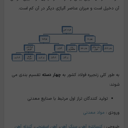
آن دخیل است و میزان عناصر آلیاژی دیگر در آن کم است.
به طور کلی زنجیره فولاد کشور به
چهار دسته
تقسیم بندی می
شوند:
تولید کنندگان تراز اول مرتبط با صنایع معدنی
ورودی :
مواد معدنی
خروجی :
کنسانتره آهن
،
سنگ آهن
،
آهن اسفنجی
،
گندله آهن