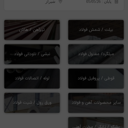
پایان : 05/05/26
شیراز
بیلت / شمش فولاد
تیرآهن / هاش
میلگرد/ مفتول فولاد
نبشی / ناودانی فولاد
قوطی / پروفیل فولاد
لوله / اتصالات فولاد
سایر محصولات آهن و فولاد
ورق رول / شیت فولاد
بشکه / تانکر / مخزن آهنی