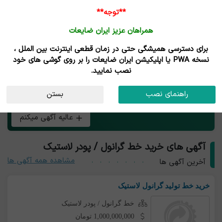
**توجه**
همراهان عزیز ایران ضایعات
برای دسترسی همیشگی حتی در زمان قطعی اینترنت بین الملل ،
خرید و فروش خط گرانول و پودر لاستیک
نسخه PWA یا اپلیکیشن ایران ضایعات را بر روی گوشی های خود
نصب نمایید.
هر چی بار خط گرانول / پودر لاستیک داری همین الان رایگان
راهنمای نصب
بستن
آگهی کن و طعم تجارت آنلاین رو بچش!
عالیه آگهی میکنم
آگهی های خرید خط گرانول / پودر لاستیک
مشاهده همه آگهی ها
آخرین آگهی ها
خرید خط تولید گرانول لاستیک
خط گرانول / پودر لاستیک
1,000,000,000 تومان