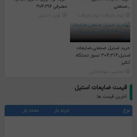
_صنعتی
مصرفی ۳۰۴،۳۱۶
اروم بازیافت اروم بازیافت
آوین استیل
خرید استیل صنعتی،ضایعات
استیل،304,316 نسوز دستگاه
آنالیز
مجتبی عیوضخانی
قیمت ضایعات استیل
آخرین قیمت ها
نوع
خرده بار
عمده بار