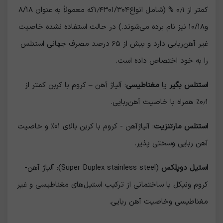
کمتر از ۰٫۱ % (شامل انواع۱٫۴۳۰۱/۳۰۴که معمولاً به عنوان ۸/۱۸
و۱۰/۱۸ نیز نام برده می‌شوند.) در حالت استفاده نشده خاصیت
غیر آهن‌ربایی دارد و بیش از ۶۵ درصد مصرف جهانی استنلس
را به خود اختصاص داده است.
استنلس بگیر
یا
مغناطیسی
: آلیاژ آهن – کروم با کربن کمتر از
۰٫۱٪ همراه با خاصیت آهن‌ربایی.
استنلس مارتنزیت
: آلیاژآهن - کروم با کربن بالای ۰۱٪ و خاصیت
آهن ربایی وسختی پذیر.
استیل دوپلکس
(Super Duplex stainless steel): آلیاژ آهن-
کروم ونیکل با ساختمانی از ترکیب استیل‌های مغناطیسی و غیر
مغناطیسی وخاصیت آهن ربایی.