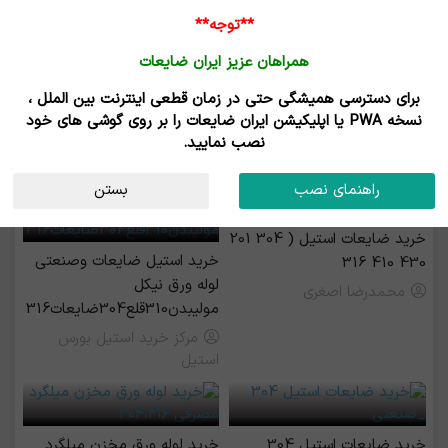
**توجه**
همراهان عزیز ایران ضایعات
برای دسترسی همیشگی حتی در زمان قطعی اینترنت بین الملل ،
خرید ضایعات استیل - فروش ضایعات استیل
نسخه PWA یا اپلیکیشن ایران ضایعات را بر روی گوشی های خود
نصب نمایید.
رزرو بیلبورد
راهنمای نصب
بستن
خرید ضایعات استیل ( 304 201
خرید استیل ضایعات وصنعتی
430 410 316
لوله ورق نیکل
محمدرضا اصغری
مولیبدن310قلع304ضایعات316
مرکز خرید استیل بورس
استیل
خرید ضایعات استیل 304
خرید لوله ورق مخزن میلگرد