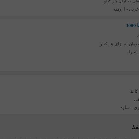
 غربی
-
ارومیه
ذ
شیراز
کاغذ
قی
زی
-
ساوه
غذ