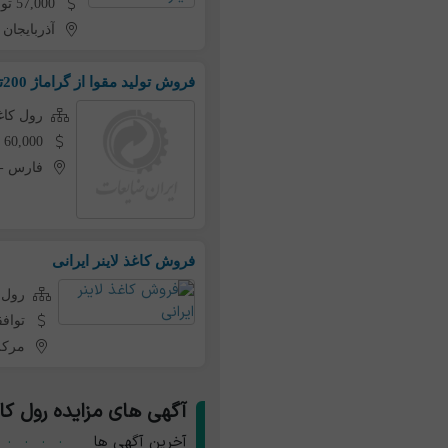
57,000 تومان به ازای هر کیلو
آذربایجان
فروش تولید مقوا از گراماژ 200تا 1000
رول کاغ
60,000 تومان به ازای هر کیلو
فارس
-
فروش کاغذ لاینر ایرانی
رول 
تواف
مرک
آگهی های مزایده رول کا
آخرین آگهی ها