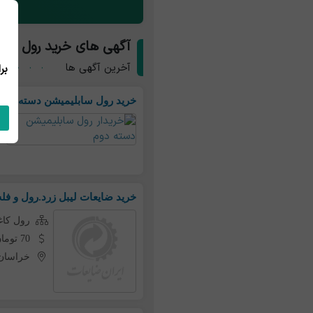
آگهی های خرید رول کاغ
آخرین آگهی ها
خرید رول سابلیمیشن دسته دوم
خرید ضایعات لیبل زرد.رول و فله
رول کاغ
70 تومان به ازای هر کیلو
خراسان