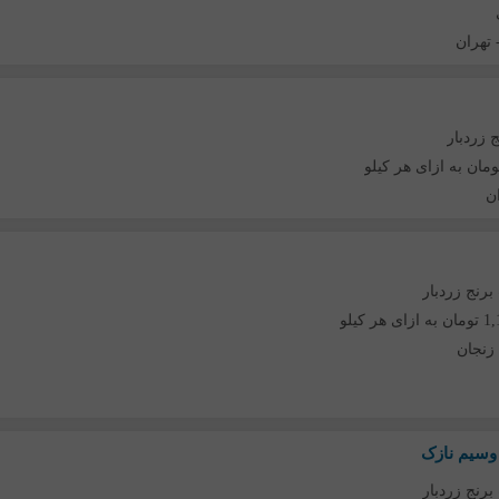
تهران
 زردبار
ن
برنج زردبار
هر کیلو
زنجان
وسیم نازک
برنج زردبار