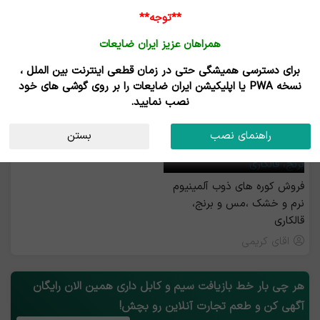
**توجه**
همراهان عزیز ایران ضایعات
برای دسترسی همیشگی حتی در زمان قطعی اینترنت بین الملل ،
خرید و فروش خط بازیافت سیم / کابل
نسخه PWA یا اپلیکیشن ایران ضایعات را بر روی گوشی های خود
نصب نمایید.
رزرو بیلبورد
راهنمای نصب
بستن
فروش کوره های ذوب آلمینیوم
نرم و خشک ،مس و برنج،
قالکاری
اقای کریمی
هر چی بار خط بازیافت سیم و کابل داری همین الان رایگان
آگهی کن و طعم تجارت آنلاین رو بچش!