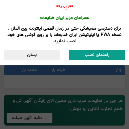
**توجه**
همراهان عزیز ایران ضایعات
برای دسترسی همیشگی حتی در زمان قطعی اینترنت بین الملل ،
خرید ضایعات سرب - فروش ضایعات سرب
نسخه PWA یا اپلیکیشن ایران ضایعات را بر روی گوشی های خود
نصب نمایید.
قیمت ضایعات سرب
راهنمای نصب
بستن
آخرین قیمت ها
نوع
خرده بار
عمده بار
هر چی بار ضایعات سرب داری همین الان رایگان آگهی کن و
طعم تجارت آنلاین رو بچش!
عالیه آگهی میکنم