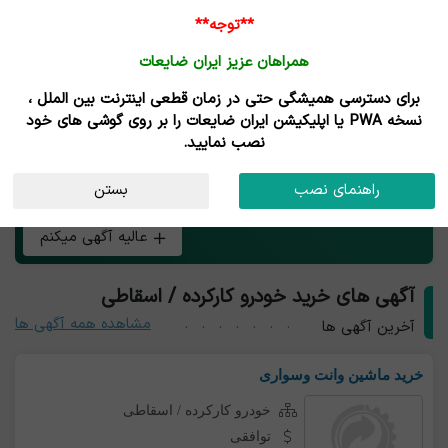
**توجه**
همراهان عزیز ایران ضایعات
برای دسترسی همیشگی حتی در زمان قطعی اینترنت بین الملل ،
خرید و فروش خودرو کارکرده / اسقاطی
نسخه PWA یا اپلیکیشن ایران ضایعات را بر روی گوشی های خود
نصب نمایید.
هر چی بار خودرو کارکرده / اسقاطی داری همین الان رایگان
راهنمای نصب
بستن
آگهی کن و طعم تجارت آنلاین رو بچش!
عالیه آگهی میکنم
آگهی های خرید خودرو کارکرده / اسقاطی
مشاهده همه آگهی ها
آخرین آگهی ها
خرید ماشین وانت وسواری
خودرو کارکرده / اسقاطی
توافقی