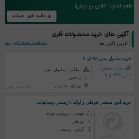
طعم تجارت آنلاین رو بچش!
عالیه آگهی میکنم
آگهی های خرید محصولات فلزی
مشاهده همه آگهی ها
آخرین آگهی ها
خرید مفتول مس 1/38و 8
میلگرد / مفتول مس
توافقی
تهران
-
شهریار
41 دقیقه پیش
خرید آهن صنعتی قوطی و لوله داربستی وضایعات
قوطی / پروفیل فولاد
توافقی
گیلان
-
رشت