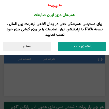
**توجه**
همراهان عزیز ایران ضایعات
برای دسترسی همیشگی حتی در زمان قطعی اینترنت بین الملل ،
خرید و فروش بیلت / شمش مس
نسخه PWA یا اپلیکیشن ایران ضایعات را بر روی گوشی های خود
نصب نمایید.
قیمت بیلت / شمش مس
راهنمای نصب
بستن
آخرین قیمت ها
نوع
خرده بار
عمده بار
هر چی بار بیلت / شمش مس داری همین الان رایگان آگهی