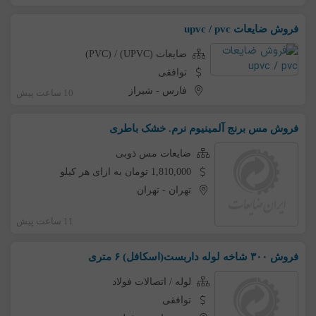
فروش ضایعات upvc / pvc
ضایعات (UPVC) / (PVC)
توافقی
فارس
-
شیراز
10 ساعت پیش
فروش مس برنج آلمینیوم نرم. خشک باطری
ضایعات مس ذوبی
1,810,000 تومان به ازای هر کیلو
تهران
-
تهران
11 ساعت پیش
فروش ۳۰۰ شاخه لوله داربست(اسکافل) ۶ متری
لوله / اتصالات فولاد
توافقی