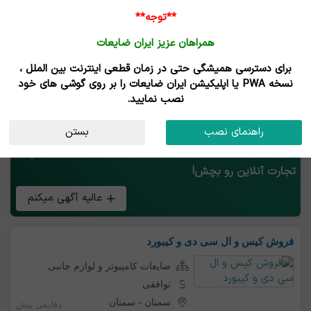
**توجه**
همراهان عزیز ایران ضایعات
برای دسترسی همیشگی حتی در زمان قطعی اینترنت بین الملل ،
آگهی های فروش
نسخه PWA یا اپلیکیشن ایران ضایعات را بر روی گوشی های خود
نصب نمایید.
دسته بندی ها
استان
فقط قیمت دار
راهنمای نصب
بستن
هر چی بار ضایعات داری همین الان رایگان آگهی کن و طعم
تجارت آنلاین رو بچش!
عالیه آگهی میکنم
فروش کیس و ال سی دی و کیبورد
ضایعات کامپیوتر و لوازم جانبی
توافقی
سمنان
-
سمنان
دقایقی پیش