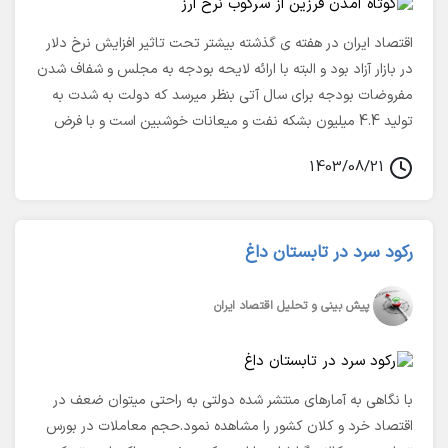
اقتصاد ایران در هفته ی گذشته بیشتر تحت تاثیر افزایش نرخ دلار
در بازار آزاد بود و البته با ارائه لایحه بودجه به مجلس و شفاف شدن
مفروضات بودجه برای سال آتی بنظر میرسد که دولت به شدت به
تولید 4.4 میلیون بشکه نفت و میعانات خوشبین است و با فرض
فروش نفت بالای 60 دلاری و دلار کمی کمتر از 50 هزار تومان سعی
1403/08/21
دارد با استقراض 700 همتی بودجه سال بعد را تراز کند. این اعداد
زمانی تامل برانگیز می شود که انتخاب ترامپ بعنوان رییس جمهور
آمریکا و وابستگی شدید فروش نفت ایران به چین را یک تهدید
رکود سرد در تابستان داغ
بسیار جدی برای آینده ی بازار ها در ایران ببینیم. هم زمان بنظر بانک
مرکزی پس از آزمون و خطا های بسیار تمایل دارد تا تخصیص ارز
نیما را برای کالاهای اساسی تر انجام دهد و صحبت از جایگزینی بازار
پیش بینی و تحلیل اقتصاد ایران
ارز توافقی با بازار نیما میکند.
با نگاهی به آمارهای منتشر شده دولتی به راحتی میتوان ضعف در
اقتصاد خرد و کلان کشور را مشاهده نمود.حجم معاملات در بورس