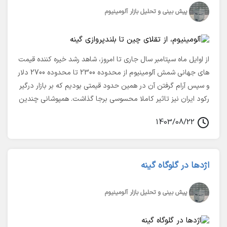
پیش بینی و تحلیل بازار آلومینیوم
از اوایل ماه سپتامبر سال جاری تا امروز، شاهد رشد خیره کننده قیمت
های جهانی شمش آلومینیوم از محدوده 2300 تا محدوده 2700 دلار
و سپس آرام گرفتن آن در همین حدود قیمتی بودیم که بر بازار درگیر
رکود ایران نیز تاثیر کاملا محسوسی برجا گذاشت. همپوشانی چندین
رویداد در جهان از جمله ممنوعیت صادرات بوکسیت در گینه، توقف
1403/08/22
تولید چندین معدن بوکسیت در استرالیا و رشد تقاضا در چین به
دلیل بسته های حمایت مالی دولت چین تا پیروزی ترامپ در
انتخابات ریاست جمهوری به این نوسان قیمتی دامن زد. در ادامه به
اژدها در گلوگاه گینه
شرح این رویدادها و تاثیر آن درمیان مدت بر روی قیمت آلومینیوم
میپردازیم
پیش بینی و تحلیل بازار آلومینیوم