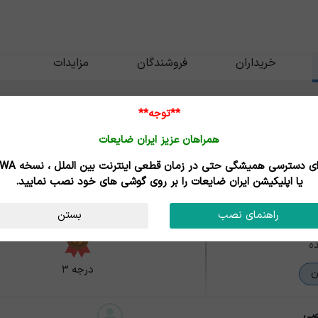
خریداران
فروشندگان
مزایدات
**توجه**
همراهان عزیز ایران ضایعات
ومینیوم صداقت
برای دسترسی همیشگی حتی در زمان قطعی اینترنت
البرز - کرج
یا اپلیکیشن ایران ضایعات را بر روی گوشی های خود نصب نمایید.
راهنمای نصب
بستن
ه
درجه ۳
ن
صی