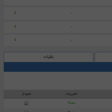
-
-
-
نظرات
تغییرات
نمودار
2000