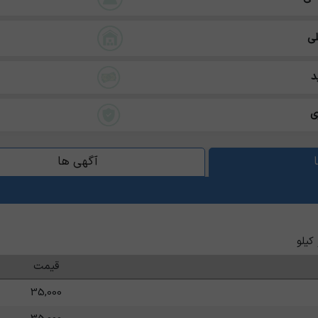
ی
د
ی
آگهی ها
کیلو
قیمت
35,000