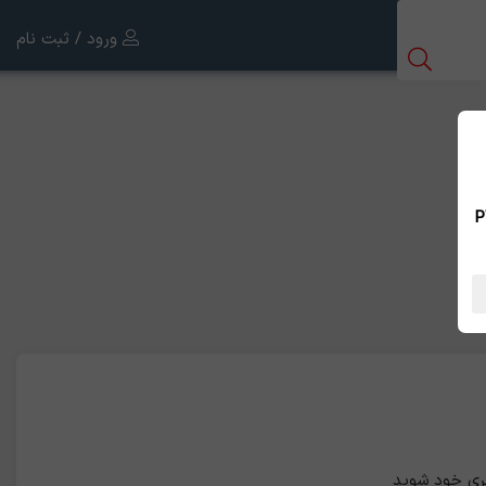
ورود / ثبت نام
 بین الملل ، نسخه PWA
ری خود شوید