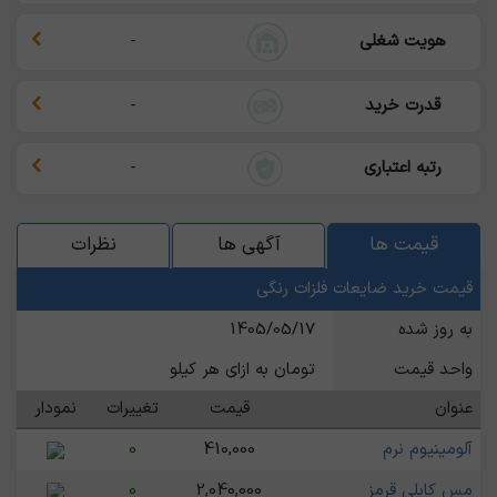
هویت شغلی
-
قدرت خرید
-
رتبه اعتباری
-
قیمت ها
آگهی ها
نظرات
قیمت خرید ضایعات فلزات رنگی
به روز شده
1405/05/17
واحد قیمت
تومان به ازای هر کیلو
عنوان
قیمت
تغییرات
نمودار
آلومینیوم نرم
410,000
0
مس کابلی قرمز
2,040,000
0