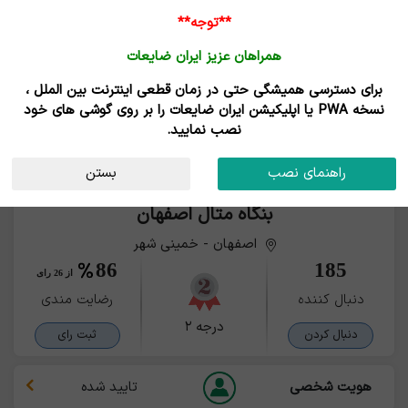
**توجه**
همراهان عزیز ایران ضایعات
برای دسترسی همیشگی حتی در زمان قطعی اینترنت بین الملل ،
نسخه PWA یا اپلیکیشن ایران ضایعات را بر روی گوشی های خود
نصب نمایید.
راهنمای نصب
بستن
بنگاه متال اصفهان
اصفهان - خمینی شهر
86
185
از 26 رای
دنبال کننده
رضایت مندی
درجه ۲
دنبال کردن
ثبت رای
هویت شخصی
تایید شده