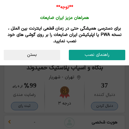
**توجه**
همراهان عزیز ایران ضایعات
برای دسترسی همیشگی حتی در زمان قطعی اینترنت بین الملل ،
نسخه PWA یا اپلیکیشن ایران ضایعات را بر روی گوشی های خود
نصب نمایید.
راهنمای نصب
بستن
بنگاه و آسیاب پلاستیک حمیدوند
تهران - شهریار
99
37
از 6 رای
دنبال کننده
رضایت مندی
درجه ۳
دنبال کردن
ثبت رای
هویت شخصی
-