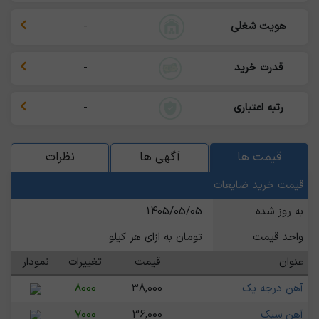
هویت شغلی
-
قدرت خرید
-
رتبه اعتباری
-
قیمت ها
آگهی ها
نظرات
قیمت خرید ضایعات
به روز شده
1405/05/05
واحد قیمت
تومان به ازای هر کیلو
عنوان
قیمت
تغییرات
نمودار
آهن درجه یک
38,000
8000
آهن سبک
36,000
7000