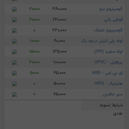
آلومینیوم نرم
380,000
20000
قوطی رانی
220,000
20000
آلومینیوم خشک
230,000
0
لوله پلی اتیلن درجه یک
60,000
10000
لوله سفید (PP)
135,000
15000
پروفیل - UPVC
100,000
20000
اِی بی اِس - ABS
65,000
5000
هایمپک - HIPS
50,000
0
سپر ماشین
75,000
0
شرایط تسویه
نقدی