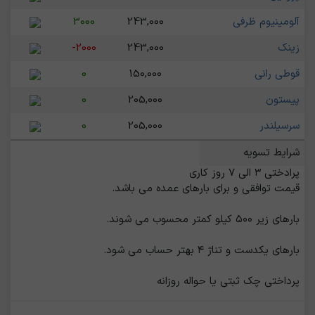
آلومینیوم ظرفی
243,000
3000
زینک
243,000
-2000
قوطی رانی
150,000
0
پیستون
205,000
0
سرسیلندر
205,000
0
شرایط تسویه
پرداختی چک ثبتی یا حواله روزانه