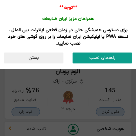
**توجه**
همراهان عزیز ایران ضایعات
برای دسترسی همیشگی حتی در زمان قطعی اینترنت بین الملل ،
نسخه PWA یا اپلیکیشن ایران ضایعات را بر روی گوشی های خود
نصب نمایید.
راهنمای نصب
بستن
آلوم پویان
مرکزی - اراک
76
145
از 21 رای
دنبال کننده
رضایت مندی
درجه ۳
دنبال کردن
ثبت رای
هویت شخصی
تایید شده