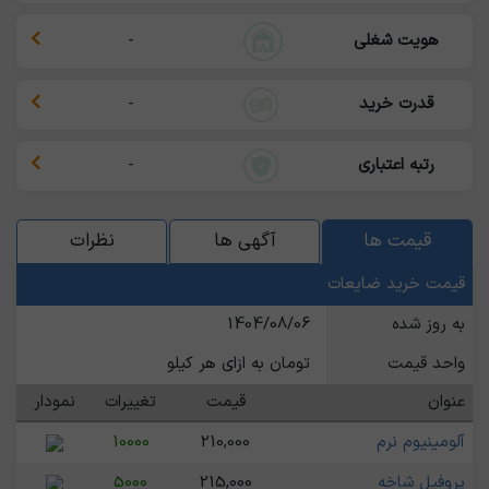
هویت شغلی
-
قدرت خرید
-
رتبه اعتباری
-
قیمت ها
آگهی ها
نظرات
قیمت خرید ضایعات
به روز شده
1404/08/06
واحد قیمت
تومان به ازای هر کیلو
عنوان
قیمت
تغییرات
نمودار
آلومینیوم نرم
210,000
10000
پروفیل شاخه
215,000
5000